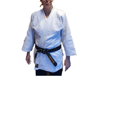
Ik heb getracht deze openheid te
behouden door latere veranderingen in
de club van Milton Keynes, van de
Yama Arashi naar de Lancashire
Aikikai in 2002 onder leiding van Bob
Spence Sensei, en van de Lancashire
Aikikai naar Seibukan in 2011 onder de
uitstekende technische leiding van