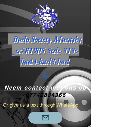
Budo Society Musashi
_cc781905-5cde-313c-
bad3-bad3-bad
Neem contact met ons op
07742834366
Or give us a text through WhatsApp