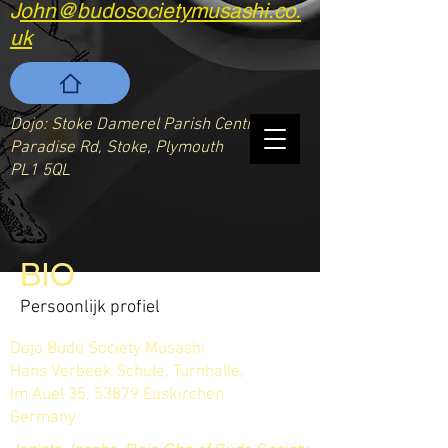
J
ohn@budosocietymusashi.co.
uk
Dojo: Stoke Damerel Parish Centre
Paradise Rd, Stoke, Plymouth
PL1 5QL
BIO
Persoonlijk profiel
Dojo Budo Society Musashi
Hans Verbeek Schule, Turnhalle,
Im Auel 35, 53879 Euskirchen
Germany