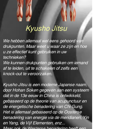
Kyusho Jitsu
We hebben allemaal wel eens gehoord van
drukpunten. Maar weet u waar ze zijn en hoe
u ze effectief kunt gebruiken in uw
technieken?
We kunnen drukpunten gebruiken om iemand
af te leiden, uit te schakelen of zelfs een
knock-out te veroorzaken.
Kyusho Jitsu is een moderne Japanse naam,
door Hohan Soken gegeven aan een systeem
dat in de 13e eeuw in China is ontwikkeld,
gebaseerd op de theorie van acupunctuur en
de energetische benadering van Chi Gung.
Het is allemaal gebaseerd op de Oosterse
benadering van energie via de meridianen, Yin
en Yang, de Vijf Elementen, enz...
Maar ook de Westerse benadering heeft een