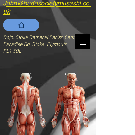
J
ohn@budosocietymusashi.co.
uk
Dojo: Stoke Damerel Parish Centre
Paradise Rd, Stoke, Plymouth
PL1 5QL