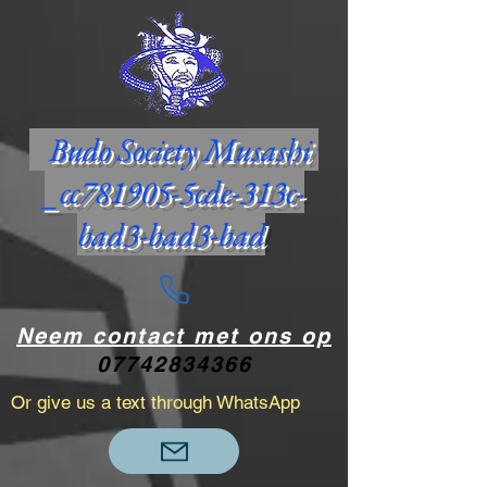
Budo Society Musashi
_cc781905-5cde-313c-
bad3-bad3-bad
Neem contact met ons op
07742834366
Or give us a text through WhatsApp